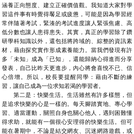
涵養正向態度、建立正確價值觀。我知道大家對學
習這件事有時覺得饜足或疲憊，可能是因為學習經
常伴隨著考試，緊湊的考試進度讓人緊張焦慮、高
低分數也讓人患得患失。其實，真正的學習除了鑽
研學科知識以外，還包括將跨域的、綜整的資訊素
材，藉由探究實作形成素養能力。當我們發現有許
多「未知」成為「已知」，還能歸納心得進而分享
發表，自己比昨天更進步，內心將會喜悅不已、信
心倍增。所以，校長要提醒同學：藉由不斷的練
習，讓自己成為一位求知若渴的學習者。
第二是：快樂生活。生活雖然有許多樣態，但
是追求快樂的心是一樣的。每天腳踏實地、專心學
習、適當運動，關照自身也關心他人，遇到困難懂
得求助，就能有一個很心安理得的快樂生活。但可
能在暑期中，不論是結交網友、沉迷網路遊戲，或