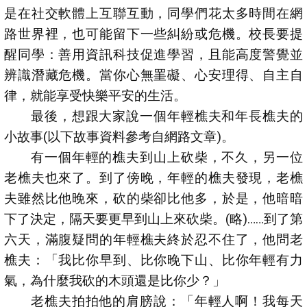
是在社交軟體上互聯互動，同學們花太多時間在網
路世界裡，也可能留下一些糾紛或危機。校長要提
醒同學：善用資訊科技促進學習，且能高度警覺並
辨識潛藏危機。當你心無罣礙、心安理得、自主自
律，就能享受快樂平安的生活。
最後，想跟大家說一個年輕樵夫和年長樵夫的
小故事(以下故事資料參考自網路文章)。
有一個年輕的樵夫到山上砍柴，不久，另一位
老樵夫也來了。到了傍晚，年輕的樵夫發現，老樵
夫雖然比他晚來，砍的柴卻比他多，於是，他暗暗
下了決定，隔天要更早到山上來砍柴。(略)……到了第
六天，滿腹疑問的年輕樵夫終於忍不住了，他問老
樵夫：「我比你早到、比你晚下山、比你年輕有力
氣，為什麼我砍的木頭還是比你少？」
老樵夫拍拍他的肩膀說：「年輕人啊！我每天