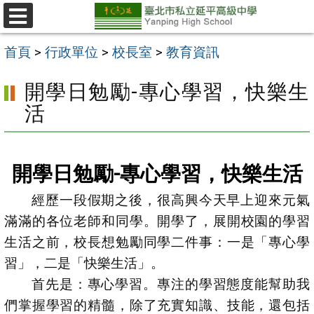
跳
至
選
單
主
首頁
>
行政單位
>
校長室
>
教育資訊
要
開學日勉勵-專心學習，快樂生
內
活
容
區
開學日勉勵-專心學習，快樂生活
經歷一段假期之後，很高興今天早上迎來元氣
滿滿的各位老師和同學。開學了，展開校園的學習
生活之前，校長想勉勵同學二件事：一是「專心學
習」，二是「快樂生活」。
首先是：專心學習。專注的學習態度能幫助我
們掌握學習的精髓，除了充實知識、技能，還包括