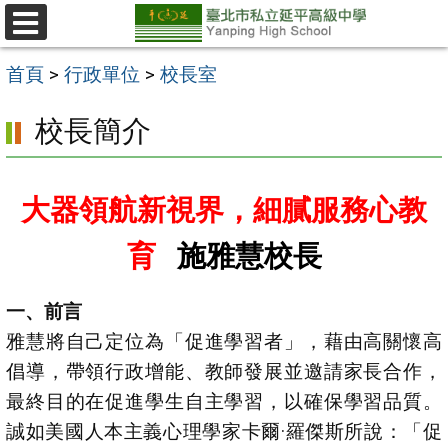
跳
至
選
單
主
首頁
>
行政單位
>
校長室
要
校長簡介
內
容
區
大器領航新視界，細膩服務心教
育
施雅慧校長
一、前言
雅慧將自己定位為「促進學習者」，藉由高關懷高
倡導，帶領行政增能、教師發展並邀請家長合作，
最終目的在促進學生自主學習，以確保學習品質。
誠如美國人本主義心理學家卡爾·羅傑斯所說：「促