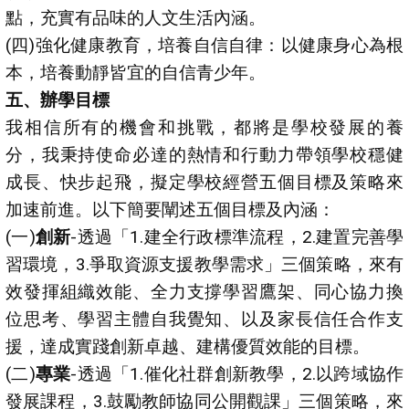
點，充實有品味的人文生活內涵。
(四)強化健康教育，培養自信自律：以健康身心為根
本，培養動靜皆宜的自信青少年。
五、
辦學目標
我相信所有的機會和挑戰，都將是學校發展的養
分，我秉持使命必達的熱情和行動力帶領學校穩健
成長、快步起飛，擬定學校經營五個目標及策略來
加速前進。以下簡要闡述五個目標及內涵：
(一)
創新
-透過「1.建全行政標準流程，2.建置完善學
習環境，3.爭取資源支援教學需求」三個策略，來有
效發揮組織效能、全力支撐學習鷹架、同心協力換
位思考、學習主體自我覺知、以及家長信任合作支
援，達成實踐創新卓越、建構優質效能的目標。
(二)
專業
-透過「1.催化社群創新教學，2.以跨域協作
發展課程，3.鼓勵教師協同公開觀課」三個策略，來