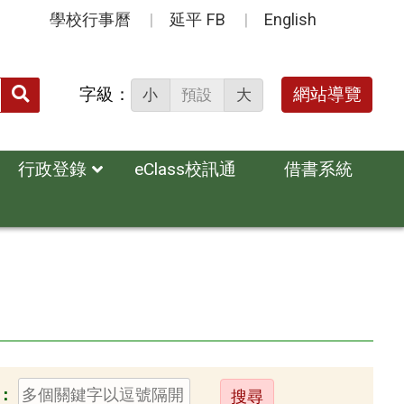
學校行事曆
延平 FB
English
送出
字級：
網站導覽
小
預設
大
搜
尋：
行政登錄
eClass校訊通
借書系統
送
：