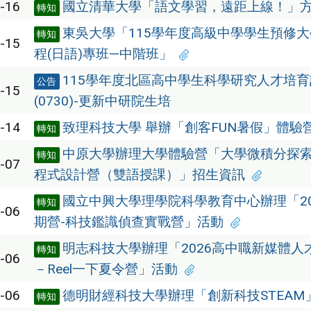
-16
國立清華大學「語文學習，遠距上線！」
轉知
東吳大學「115學年度高級中學學生預修
轉知
-15
程(日語)專班—中階班」
115學年度北區高中學生科學研究人才培
公告
-15
(0730)-更新中研院生培
-14
致理科技大學 舉辦「創客FUN暑假」體驗
轉知
中原大學辦理大學體驗營「大學微積分探
轉知
-07
程式設計營（雙語授課）」招生資訊
國立中興大學理學院科學教育中心辦理「20
轉知
-06
期營-科技鑑識偵查實戰營」活動
明志科技大學辦理「2026高中職新媒體人
轉知
-06
－Reel一下夏令營」活動
-06
德明財經科技大學辦理「創新科技STEAM
轉知