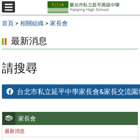
跳
至
選
單
主
首頁
>
相關組織
>
家長會
要
最新消息
內
容
區
請搜尋
台北市私立延平中學家長會&家長交流園
家長會
最新消息