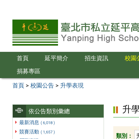
跳
至
主
要
內
容
首頁
延平簡介
招生資訊
校園
區
捐募專區
首頁
>
校園公告
>
升學表現
升
依公告類別彙總
最新消息
( 6,018 )
競賽活動
( 1,657 )
類別：