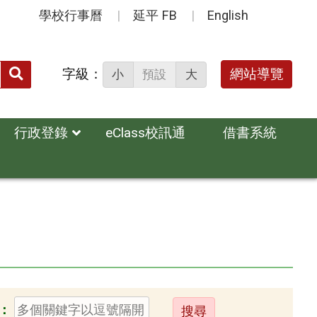
學校行事曆
延平 FB
English
送出
字級：
網站導覽
小
預設
大
搜
尋：
行政登錄
eClass校訊通
借書系統
送
：