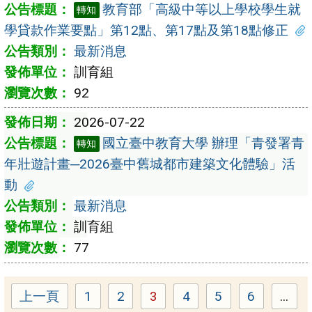
教育部「高級中等以上學校學生就
轉知
學貸款作業要點」第12點、第17點及第18點修正
最新消息
訓育組
92
2026-07-22
國立臺中教育大學 辦理「青發署青
轉知
年壯遊計畫─2026臺中舊城都市建築文化體驗」活
動
最新消息
訓育組
77
上一頁
1
2
3
4
5
6
...
Page
Page
Page
Page
Page
Page