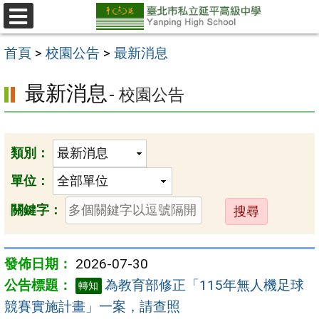
跳
至
選
單
主
首頁
>
校園公告
>
最新消息
要
最新消息
- 校園公告
內
容
區
類別：
單位：
送
關鍵字：
出
2026-07-30
為教育部修正「115年無人機足球
轉知
競賽實施計畫」一案，請查照