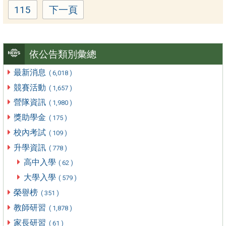
115
下一頁
Page
依公告類別彙總
最新消息
( 6,018 )
競賽活動
( 1,657 )
營隊資訊
( 1,980 )
獎助學金
( 175 )
校內考試
( 109 )
升學資訊
( 778 )
高中入學
( 62 )
大學入學
( 579 )
榮譽榜
( 351 )
教師研習
( 1,878 )
家長研習
( 61 )