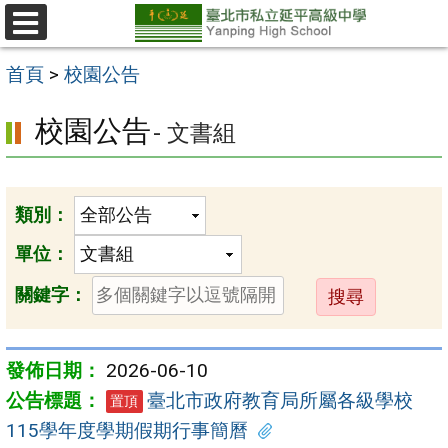
跳
至
選
單
主
首頁
>
校園公告
要
校園公告
- 文書組
內
容
區
類別：
單位：
送
關鍵字：
出
2026-06-10
臺北市政府教育局所屬各級學校
置頂
115學年度學期假期行事簡曆