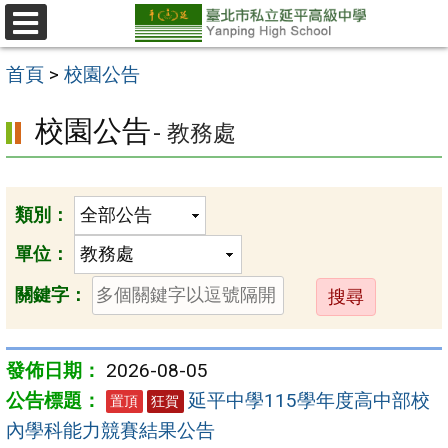
跳
至
選
單
主
首頁
>
校園公告
要
校園公告
- 教務處
內
容
區
類別：
單位：
送
關鍵字：
出
2026-08-05
延平中學115學年度高中部校
置頂
狂賀
內學科能力競賽結果公告