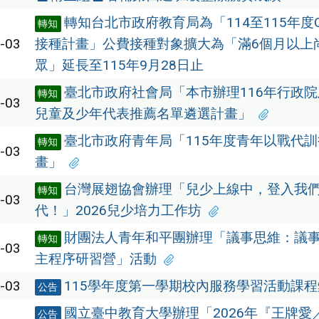
轉知台北市政府教育局為「114至115年度CO
轉知
-03
接種計畫」公費接種對象擴大為「滿6個月以上
眾」延長至115年9月28日止
臺北市政府社會局「本市辦理116年行政
轉知
-03
兒童及少年代表推薦名單遴選計畫」
臺北市政府青年局「115年度青年以戰代
轉知
-03
畫」
台灣展翅協會辦理「兒少上線中，登入我
轉知
-03
代！」2026兒少培力工作坊
財團法人青年和平團辦理「議事思維：議
轉知
-03
主程序研習營」活動
-03
115學年度第一學期校內服務學習活動課
公告
國立臺中教育大學辦理「2026年『王牌愛
公告