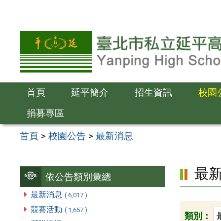
跳
至
主
要
內
容
首頁
延平簡介
招生資訊
校園
區
捐募專區
首頁
>
校園公告
>
最新消息
最
依公告類別彙總
最新消息
( 6,017 )
競賽活動
( 1,657 )
類別：