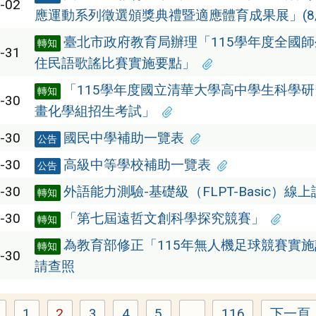
-02
應運動系列徵選頒獎典禮暨適應體育成果展」(8/
臺北市政府教育局辦理「115學年度全國
轉知
-31
住民語歌謠比賽實施要點」
「115學年度國立清華大學高中學生科學
轉知
-30
畫化學組招生考試」
-30
國民中學補助一覽表
公告
-30
高級中等學校補助一覽表
公告
-30
外語能力測驗-基礎級（FLPT-Basic）線
轉知
-30
「第七屆遠哲文創科學探究競賽」
轉知
為教育部修正「115年無人機足球競賽實
轉知
-30
請查照
1
2
3
4
5
...
116
下一頁