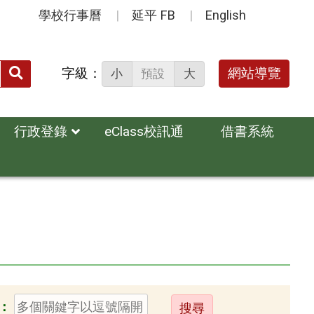
學校行事曆
延平 FB
English
送出
字級：
網站導覽
小
預設
大
搜
尋：
行政登錄
eClass校訊通
借書系統
送
：