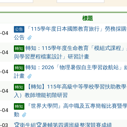
標題
「115學年度日本國際教育旅行」勞務採
公告
-04
公告
轉知：115學年度生命教育「模組式課程
轉知
-04
與學習歷程檔案設計」研習計畫
轉知：2026「物理暑假自主學習啟航站」
轉知
-04
計畫
【轉知】115年高級中等學校學習扶助教
轉知
-04
入）教師增能初階研習
『世界大學問』高中職及五專簡報比賽暨
轉知
-04
動
-03
🏆衛生組🏆暑輔第四週班級整潔競賽成績