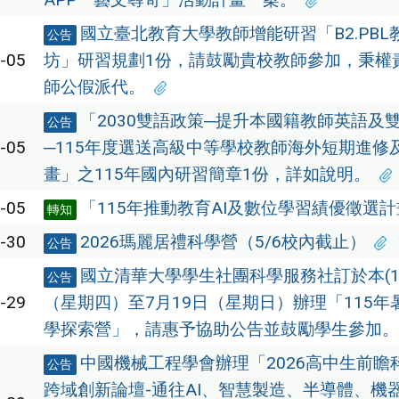
國立臺北教育大學教師增能研習「B2.PB
公告
-05
坊」研習規劃1份，請鼓勵貴校教師參加，秉權
師公假派代。
「2030雙語政策─提升本國籍教師英語及
公告
-05
─115年度選送高級中等學校教師海外短期進修
畫」之115年國內研習簡章1份，詳如說明。
-05
「115年推動教育AI及數位學習績優徵選
轉知
-30
2026瑪麗居禮科學營（5/6校內截止）
公告
國立清華大學學生社團科學服務社訂於本(11
公告
-29
（星期四）至7月19日（星期日）辦理「115年
學探索營」，請惠予協助公告並鼓勵學生參加。
中國機械工程學會辦理「2026高中生前瞻
公告
跨域創新論壇-通往AI、智慧製造、半導體、機