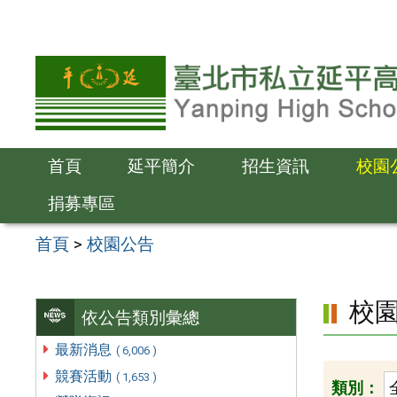
跳
至
主
要
內
容
首頁
延平簡介
招生資訊
校園
區
捐募專區
首頁
>
校園公告
校
依公告類別彙總
最新消息
( 6,006 )
競賽活動
( 1,653 )
類別：