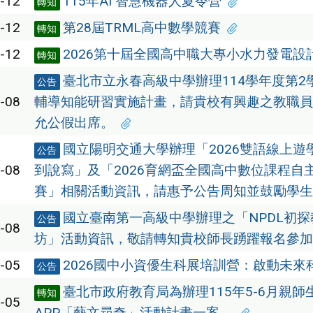
-12
115年AI 智慧機器人夏令營
轉知
-12
第28屆TRML高中數學競賽
轉知
-12
2026第十屆全國高中職大專小水力發電設
轉知
臺北市立永春高級中學辦理114學年度第2
公告
-08
輔導知能研習實施計畫，請貴校有興趣之教職員
允公假出席。
國立陽明交通大學辦理「2026雙語線上遊
公告
-08
到說寫」及「2026育網盃全國高中數位課程自
賽」相關活動資訊，請惠予公告周知並鼓勵學生
國立臺南第一高級中學辦理之「NPDL初
公告
-08
坊」活動資訊，敬請轉知貴校師長踴躍報名參加
-05
2026國中小資優生科展培訓營：啟動未來
公告
臺北市政府教育局為辦理115年5-6月親
轉知
-05
APP「藝文尋奇」活動計畫一案。