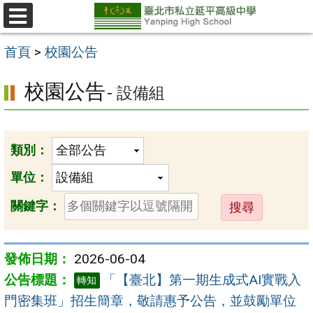
跳
至
選
單
主
首頁
>
校園公告
要
校園公告
- 設備組
內
容
區
類別：
單位：
送
關鍵字：
出
2026-06-04
「【臺北】第一期生成式AI實戰入
轉知
門密集班」招生簡章，敬請惠予公告，並鼓勵單位