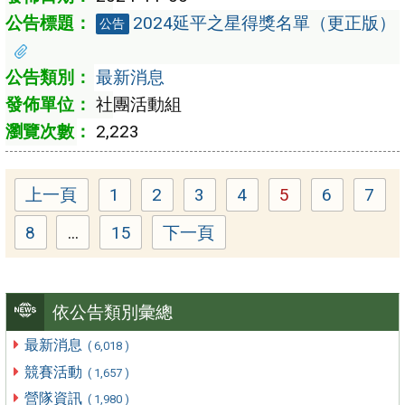
2024延平之星得獎名單（更正版）
公告
最新消息
社團活動組
2,223
上一頁
1
2
3
4
5
6
7
Page
Page
Page
Page
Page
Page
Pag
8
...
15
下一頁
Page
Page
依公告類別彙總
最新消息
( 6,018 )
競賽活動
( 1,657 )
營隊資訊
( 1,980 )