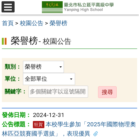
跳
至
選
單
主
首頁
>
校園公告
>
榮譽榜
要
榮譽榜
- 校園公告
內
容
區
類別：
單位：
送
關鍵字：
出
2024-12-31
本校學生參加「2025年國際物理奧
狂賀
林匹亞競賽國手選拔」，表現優異