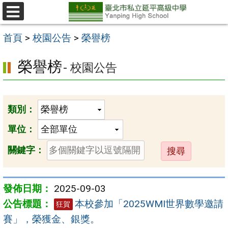
跳
至
選
單
主
首頁
>
校園公告
>
榮譽榜
要
榮譽榜
- 校園公告
內
容
區
類別：
單位：
送
關鍵字：
出
2025-09-03
本校參加「2025WMI世界數學邀請
狂賀
賽」，榮獲金、銀獎。