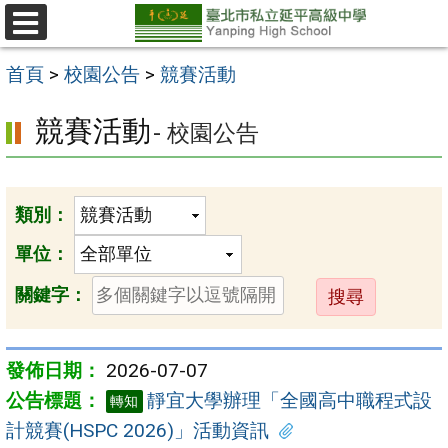
跳
至
選
單
主
首頁
>
校園公告
>
競賽活動
要
競賽活動
- 校園公告
內
容
區
類別：
單位：
送
關鍵字：
出
2026-07-07
靜宜大學辦理「全國高中職程式設
轉知
計競賽(HSPC 2026)」活動資訊