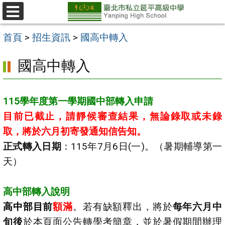
跳
至
選
單
主
首頁
>
招生資訊
>
國高中轉入
要
國高中轉入
內
容
區
115
學年度第一學期國中部轉入申請
目前已截止，請靜候審查結果，無論錄取或未錄
取，將於六月初寄發通知信告知。
正式轉入日期
：115年7月6日(一)。（暑期輔導第一
天）
高中部轉入說明
高中部目前
額滿
。
若有缺額釋出，將於
每年六月中
旬後
於本頁面公告轉學考簡章，並於暑假期間辦理