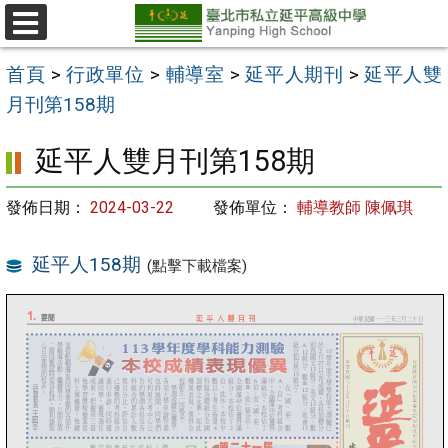
跳
至
選
單
主
首頁
>
行政單位
>
輔導室
>
延平人期刊
>
延平人雙
要
月刊第158期
內
延平人雙月刊第158期
容
區
發佈日期：
2024-03-22
發佈單位：
輔導教師 陳佩琪
延平人158期
(點擊下載檔案)