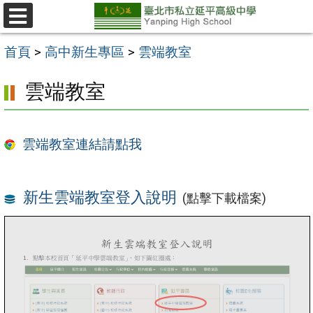
跳
至
選
單
主
首頁
>
高中新生專區
>
雲端教室
要
雲端教室
內
容
區
雲端教室連結請點我
新生雲端教室登入說明
(點擊下載檔案)