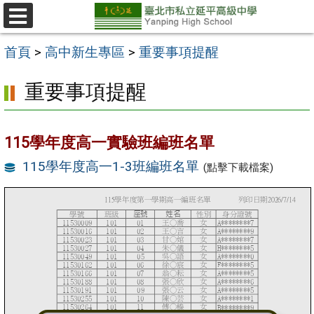
跳
至
選
單
主
首頁
>
高中新生專區
>
重要事項提醒
要
重要事項提醒
內
容
區
115學年度高一實驗班編班名單
115學年度高一1-3班編班名單
(點擊下載檔案)