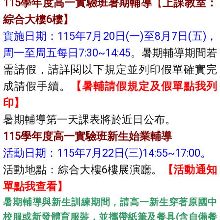
115學年度高一實驗班暑期輔導
【
上課
教室：
綜合大樓6樓】
實施日期：115年7月20日(一)至8月7日(五)，
周一至周五每日7:30~14:45
。暑期輔導期間若
需請假，請詳閱以下規定並列印假單確實完
成請假手續。
【暑輔請假規定及假單點我列
印】
暑期輔導第一天課表將於近日公布。
115學年度高一實驗班新生始業輔導
活動日期：115年7月22日(三)14:55~17:00。
活動地點：綜合大樓6樓展演廳。
【活動通知
單點我查看】
暑期輔導與新生訓練期間，請高一新生穿著原國中
校服或新發體育服裝，並攜帶紙筆及餐具(含自備餐