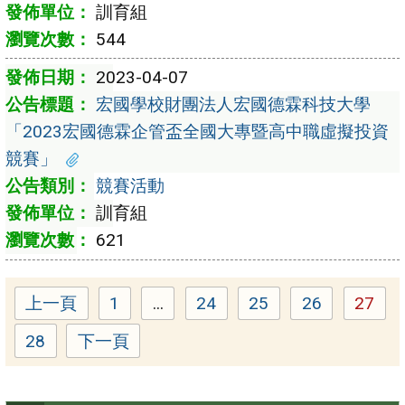
訓育組
544
2023-04-07
宏國學校財團法人宏國德霖科技大學
「2023宏國德霖企管盃全國大專暨高中職虛擬投資
競賽」
競賽活動
訓育組
621
上一頁
1
...
24
25
26
27
Page
Page
Page
Page
Page
28
下一頁
Page