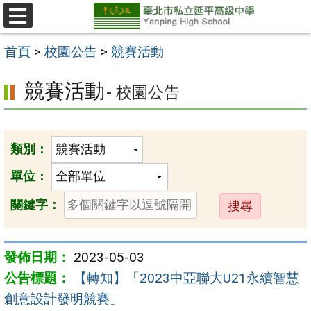
跳
至
選
單
主
首頁
>
校園公告
>
競賽活動
要
競賽活動
- 校園公告
內
容
區
類別：
單位：
送
關鍵字：
出
2023-05-03
【轉知】「2023中亞聯大U21永續智慧
創意設計發明競賽」