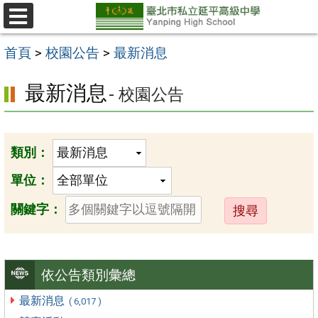
跳
至
選
單
主
首頁
>
校園公告
>
最新消息
要
最新消息
- 校園公告
內
容
區
類別：
單位：
送
關鍵字：
出
依公告類別彙總
最新消息
( 6,017 )