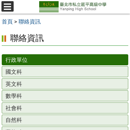
跳
至
選
單
主
首頁
>
聯絡資訊
要
聯絡資訊
內
容
區
行政單位
國文科
英文科
數學科
社會科
自然科