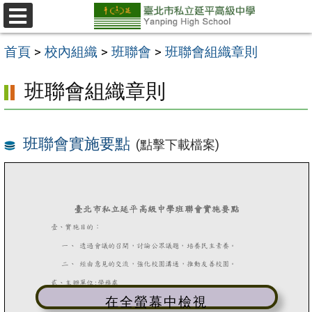
跳
至
選
單
主
首頁
>
校內組織
>
班聯會
>
班聯會組織章則
要
班聯會組織章則
內
容
區
班聯會實施要點
(點擊下載檔案)
在全螢幕中檢視