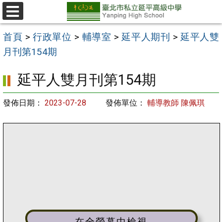
跳
至
選
單
主
首頁
>
行政單位
>
輔導室
>
延平人期刊
>
延平人雙
要
月刊第154期
內
延平人雙月刊第154期
容
區
發佈日期：
2023-07-28
發佈單位：
輔導教師 陳佩琪
在全螢幕中檢視