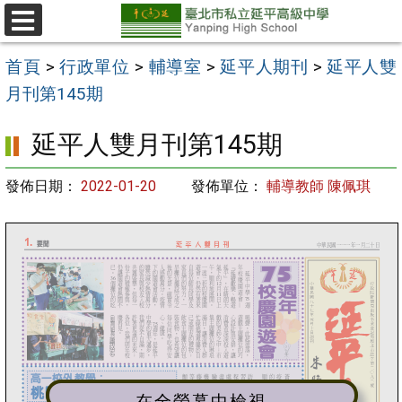
跳
至
選
單
主
首頁
>
行政單位
>
輔導室
>
延平人期刊
>
延平人雙
要
月刊第145期
內
延平人雙月刊第145期
容
區
發佈日期：
2022-01-20
發佈單位：
輔導教師 陳佩琪
在全螢幕中檢視