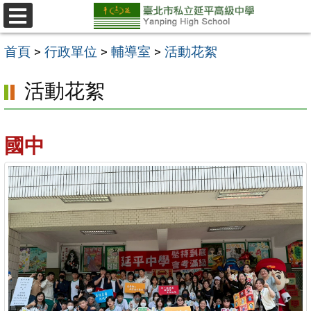
跳
至
選
單
主
首頁
>
行政單位
>
輔導室
>
活動花絮
要
活動花絮
內
容
區
國中