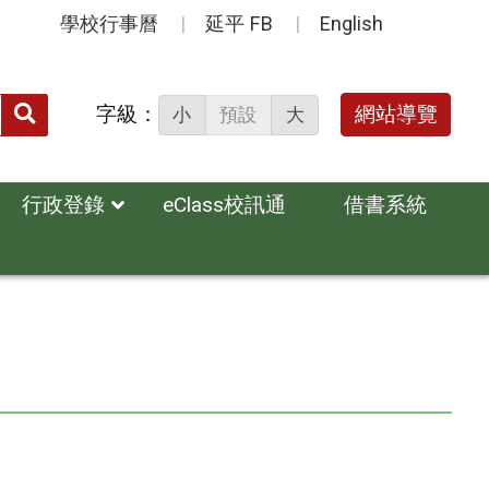
學校行事曆
延平 FB
English
送出
字級：
網站導覽
小
預設
大
搜
尋：
行政登錄
eClass校訊通
借書系統