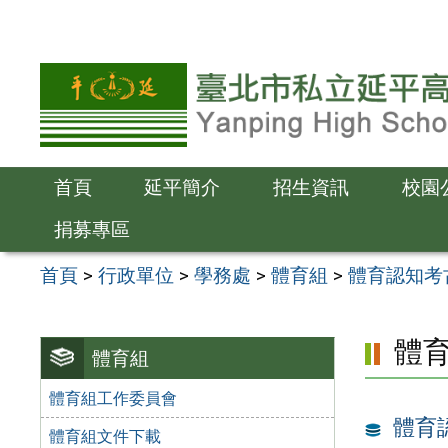
跳
至
主
要
內
容
首頁
延平簡介
招生資訊
校園
區
捐募專區
首頁
>
行政單位
>
學務處
>
體育組
>
體育認知考
體
體育組
體育組工作委員會
體育
體育組文件下載