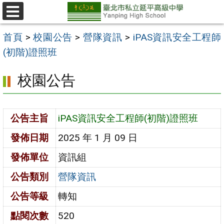
跳
至
選
單
主
首頁
>
校園公告
>
營隊資訊
>
iPAS資訊安全工程師
要
(初階)證照班
內
校園公告
容
區
公告主旨
iPAS資訊安全工程師(初階)證照班
發佈日期
2025 年 1 月 09 日
發佈單位
資訊組
公告類別
營隊資訊
公告等級
轉知
點閱次數
520