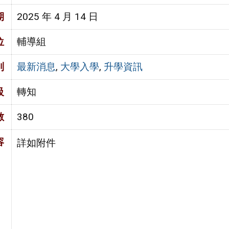
期
2025 年 4 月 14 日
位
輔導組
別
最新消息
,
大學入學
,
升學資訊
級
轉知
數
380
容
詳如附件