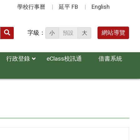
學校行事曆
延平 FB
English
送出
字級：
網站導覽
小
預設
大
搜
尋：
行政登錄
eClass校訊通
借書系統