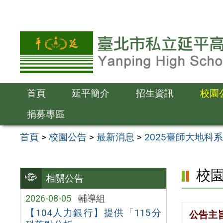
跳
至
主
要
內
容
首頁
延平簡介
招生資訊
校園
區
捐募專區
首頁
>
校園公告
>
最新消息
>
2025臺師大地科系 
校
相關公告
2026-08-05
輔導組
【104人力銀行】提供「115分
公告主