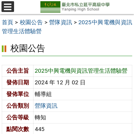
跳
至
選
單
主
首頁
>
校園公告
>
營隊資訊
>
2025中興電機與資訊
要
管理生活體驗營
內
校園公告
容
區
公告主旨
2025中興電機與資訊管理生活體驗營
發佈日期
2024 年 12 月 02 日
發佈單位
輔導組
公告類別
營隊資訊
公告等級
轉知
點閱次數
445