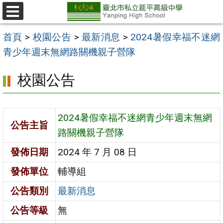
跳
至
選
單
主
首頁
>
校園公告
>
最新消息
>
2024暑假幸福不迷網
要
青少年週末無網路關機親子營隊
內
校園公告
容
區
2024暑假幸福不迷網青少年週末無網
公告主旨
路關機親子營隊
發佈日期
2024 年 7 月 08 日
發佈單位
輔導組
公告類別
最新消息
公告等級
無