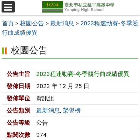
跳
至
選
單
主
首頁
>
校園公告
>
最新消息
>
2023程速勁賽-冬季競
要
行曲成績優異
內
校園公告
容
區
公告主旨
2023程速勁賽-冬季競行曲成績優異
發佈日期
2023 年 12 月 25 日
發佈單位
資訊組
公告類別
最新消息
,
榮譽榜
公告等級
公告
點閱次數
974