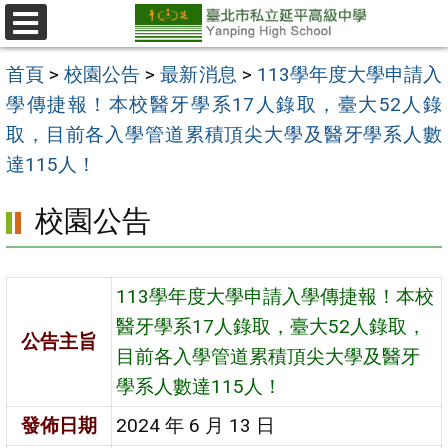
跳
至
選
單
主
首頁
>
校園公告
>
最新消息
>
113學年度大學申請入
要
學傳捷報！本校醫牙學系17人錄取，臺大52人錄
內
取，目前各入學管道累積頂尖大學及醫牙學系人數
容
達115人！
區
校園公告
113學年度大學申請入學傳捷報！本校
醫牙學系17人錄取，臺大52人錄取，
公告主旨
目前各入學管道累積頂尖大學及醫牙
學系人數達115人！
發佈日期
2024 年 6 月 13 日