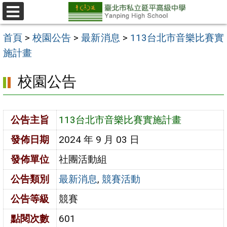
跳
至
選
單
主
首頁
>
校園公告
>
最新消息
>
113台北市音樂比賽實
要
施計畫
內
校園公告
容
區
公告主旨
113台北市音樂比賽實施計畫
發佈日期
2024 年 9 月 03 日
發佈單位
社團活動組
公告類別
最新消息
,
競賽活動
公告等級
競賽
點閱次數
601