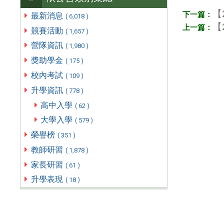
【
最新消息
( 6,018 )
【
競賽活動
( 1,657 )
營隊資訊
( 1,980 )
獎助學金
( 175 )
校內考試
( 109 )
升學資訊
( 778 )
高中入學
( 62 )
大學入學
( 579 )
榮譽榜
( 351 )
教師研習
( 1,878 )
家長研習
( 61 )
升學表現
( 18 )