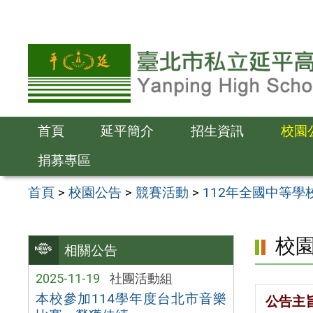
跳
至
主
要
內
容
首頁
延平簡介
招生資訊
校園
區
捐募專區
首頁
>
校園公告
>
競賽活動
>
112年全國中等學
校
相關公告
2025-11-19
社團活動組
本校參加114學年度台北市音樂
公告主