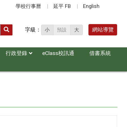
學校行事曆
延平 FB
English
送出
字級：
網站導覽
小
預設
大
搜
尋：
行政登錄
eClass校訊通
借書系統