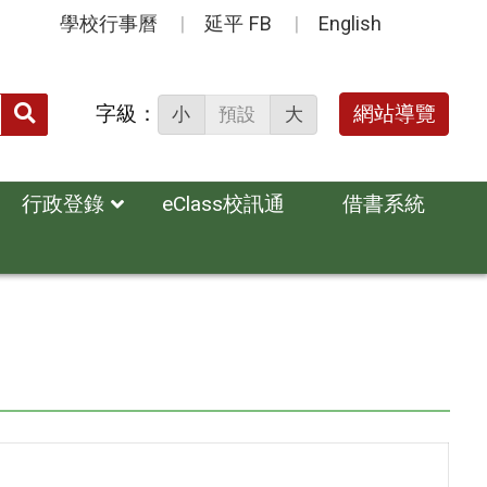
學校行事曆
延平 FB
English
送出
字級：
網站導覽
小
預設
大
搜
尋：
行政登錄
eClass校訊通
借書系統