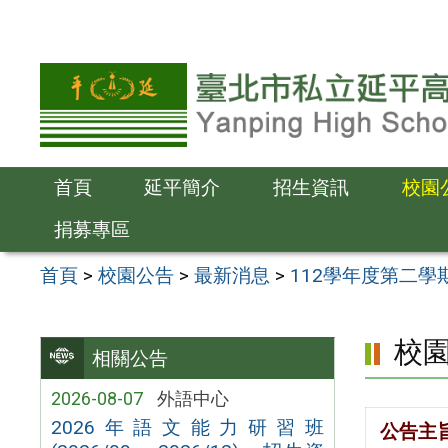
跳
至
主
要
內
容
首頁
延平簡介
招生資訊
校園
區
捐募專區
首頁
>
校園公告
>
最新消息
>
112學年度第二學
校
相關公告
2026-08-07
外語中心
2026年語文能力研習班
公告主