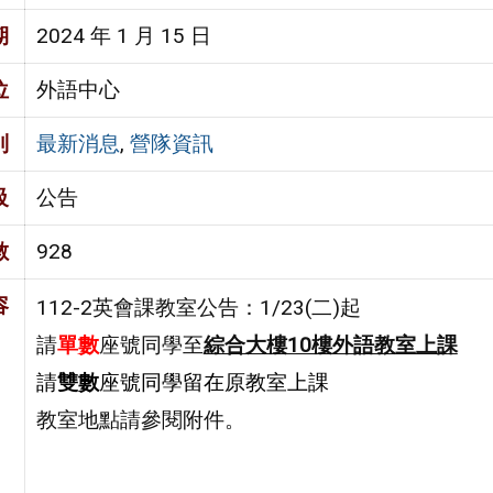
期
2024 年 1 月 15 日
位
外語中心
別
最新消息
,
營隊資訊
級
公告
數
928
容
112-2英會課教室公告：1/23(二)起
請
單數
座號同學至
綜合大樓10樓外語教室上課
請
雙數
座號同學留在原教室上課
教室地點請參閱附件。