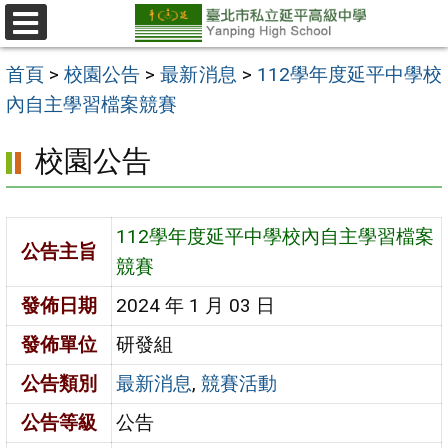
跳
至
選
單
主
首頁
>
校園公告
>
最新消息
>
112學年度延平中學校
要
內自主學習檔案競賽
內
校園公告
容
區
112學年度延平中學校內自主學習檔案
公告主旨
競賽
發佈日期
2024 年 1 月 03 日
發佈單位
研發組
公告類別
最新消息
,
競賽活動
公告等級
公告