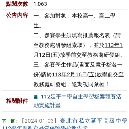
點閱次數
1,063
公告內容
一、參加對象：本校高一、高二學
生。
二、參賽學生須填寫推薦報名表（請
至教務處研發組索取），並於
113
年
1
月
12
日
(
五
)
放學
前
交至教務處研發組。
三、參賽學生作品(書面及電子檔各一
份)請於
113
年
2
月
16
日
(
五
)
放學
前
交至
教務處研發組，逾期視同棄權！
112延平中學自主學習檔案競賽活
相關附件
動實施計畫
【2024-01-03】
臺北市私立延平高級中學
112學年度教育品質保證學校報告卡