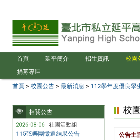
跳
至
主
要
內
容
首頁
延平簡介
招生資訊
校園
區
捐募專區
首頁
>
校園公告
>
最新消息
>
112學年度優良學
校
相關公告
2026-08-06
社團活動組
115弦樂團徵選結果公告
公告主