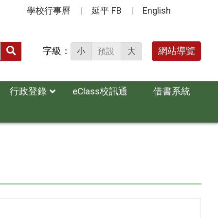
學校行事曆
延平 FB
English
送出
字級：
網站導覽
小
預設
大
搜
尋：
行政登錄
eClass校訊通
借書系統