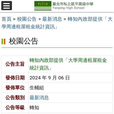
跳
至
選
單
主
首頁
>
校園公告
>
最新消息
>
轉知內政部提供「大
要
學周邊租屋租金統計資訊」
內
校園公告
容
區
轉知內政部提供「大學周邊租屋租金
公告主旨
統計資訊」
發佈日期
2024 年 9 月 06 日
發佈單位
生輔組
公告類別
最新消息
公告等級
轉知