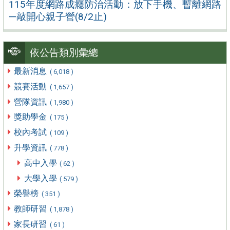
115年度網路成癮防治活動：放下手機、暫離網路
—敲開心親子營(8/2止)
依公告類別彙總
最新消息
( 6,018 )
競賽活動
( 1,657 )
營隊資訊
( 1,980 )
獎助學金
( 175 )
校內考試
( 109 )
升學資訊
( 778 )
高中入學
( 62 )
大學入學
( 579 )
榮譽榜
( 351 )
教師研習
( 1,878 )
家長研習
( 61 )