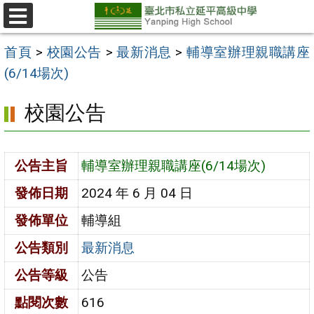
跳
至
選
單
主
首頁
>
校園公告
>
最新消息
>
輔導室辦理親職講座
要
(6/14場次)
內
校園公告
容
區
公告主旨
輔導室辦理親職講座(6/14場次)
發佈日期
2024 年 6 月 04 日
發佈單位
輔導組
公告類別
最新消息
公告等級
公告
點閱次數
616