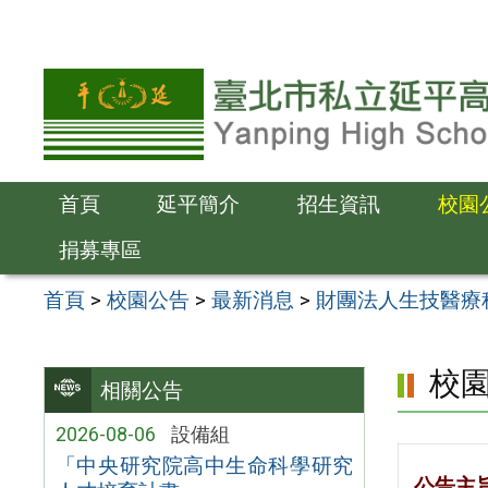
跳
至
主
要
內
容
首頁
延平簡介
招生資訊
校園
區
捐募專區
首頁
>
校園公告
>
最新消息
>
財團法人生技醫療
校
相關公告
2026-08-06
設備組
「中央研究院高中生命科學研究
公告主