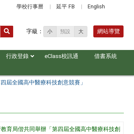
學校行事曆
延平 FB
English
送出
字級：
網站導覽
小
預設
大
搜
尋：
行政登錄
eClass校訊通
借書系統
第四屆全國高中醫療科技創意競賽」
府教育局偕共同舉辦「第四屆全國高中醫療科技創