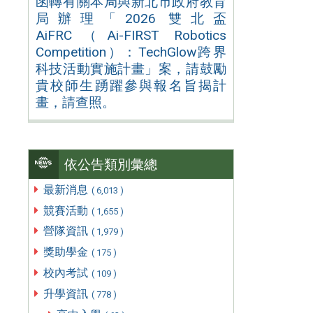
函轉有關本局與新北市政府教育
局辦理「2026 雙北盃
AiFRC（Ai-FIRST Robotics
Competition）：TechGlow跨界
科技活動實施計畫」案，請鼓勵
貴校師生踴躍參與報名旨揭計
畫，請查照。
依公告類別彙總
最新消息
( 6,013 )
競賽活動
( 1,655 )
營隊資訊
( 1,979 )
獎助學金
( 175 )
校內考試
( 109 )
升學資訊
( 778 )