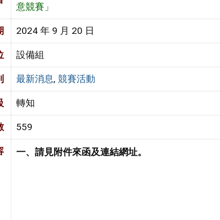
意競賽」
期
2024 年 9 月 20 日
位
設備組
別
最新消息
,
競賽活動
級
轉知
數
559
容
一、請
見附件
來
函及連結網址。