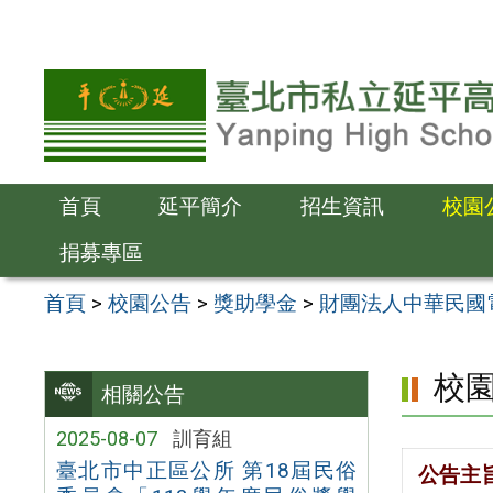
跳
至
主
要
內
容
首頁
延平簡介
招生資訊
校園
區
捐募專區
首頁
>
校園公告
>
獎助學金
>
財團法人中華民國
校
相關公告
2025-08-07
訓育組
臺北市中正區公所 第18屆民俗
公告主