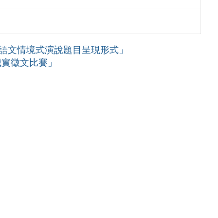
土語文情境式演說題目呈現形式」
誠實徵文比賽」