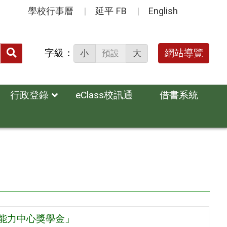
學校行事曆
延平 FB
English
送出
字級：
網站導覽
小
預設
大
搜
尋：
行政登錄
eClass校訊通
借書系統
文能力中心獎學金」