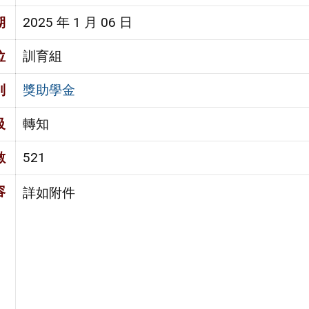
期
2025 年 1 月 06 日
位
訓育組
別
獎助學金
級
轉知
數
521
容
詳如附件