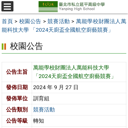
跳
至
選
單
主
首頁
>
校園公告
>
競賽活動
>
萬能學校財團法人萬
要
能科技大學 「2024天廚盃全國航空廚藝競賽」
內
校園公告
容
區
萬能學校財團法人萬能科技大學
公告主旨
「2024天廚盃全國航空廚藝競賽」
發佈日期
2024 年 9 月 27 日
發佈單位
訓育組
公告類別
競賽活動
公告等級
轉知