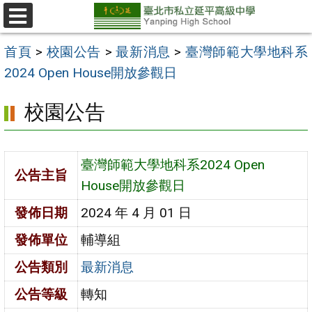
跳
至
選
單
主
首頁
>
校園公告
>
最新消息
>
臺灣師範大學地科系
要
2024 Open House開放參觀日
內
校園公告
容
區
臺灣師範大學地科系2024 Open
公告主旨
House開放參觀日
發佈日期
2024 年 4 月 01 日
發佈單位
輔導組
公告類別
最新消息
公告等級
轉知