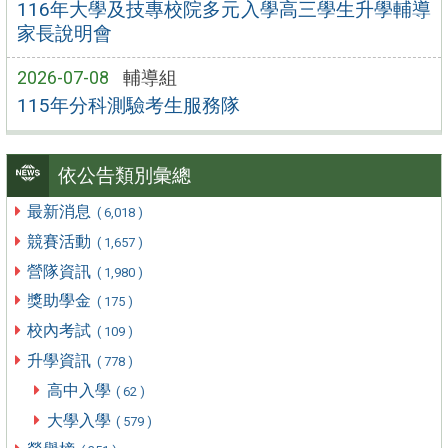
116年大學及技專校院多元入學高三學生升學輔導
家長說明會
2026-07-08
輔導組
115年分科測驗考生服務隊
依公告類別彙總
最新消息
( 6,018 )
競賽活動
( 1,657 )
營隊資訊
( 1,980 )
獎助學金
( 175 )
校內考試
( 109 )
升學資訊
( 778 )
高中入學
( 62 )
大學入學
( 579 )