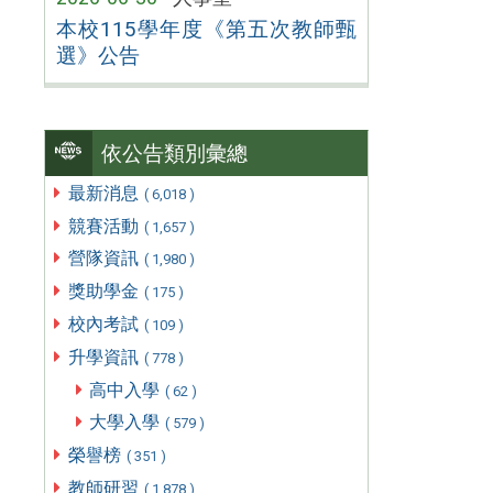
本校115學年度《第五次教師甄
選》公告
依公告類別彙總
最新消息
( 6,018 )
競賽活動
( 1,657 )
營隊資訊
( 1,980 )
獎助學金
( 175 )
校內考試
( 109 )
升學資訊
( 778 )
高中入學
( 62 )
大學入學
( 579 )
榮譽榜
( 351 )
教師研習
( 1,878 )