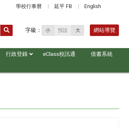
學校行事曆
延平 FB
English
送出
字級：
網站導覽
小
預設
大
搜
尋：
行政登錄
eClass校訊通
借書系統