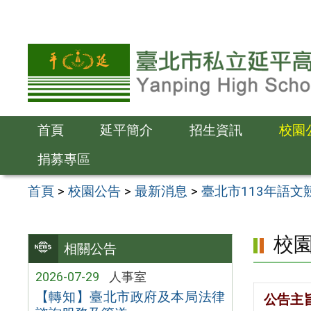
跳
至
主
要
內
容
首頁
延平簡介
招生資訊
校園
區
捐募專區
首頁
>
校園公告
>
最新消息
>
臺北市113年語
校
相關公告
2026-07-29
人事室
【轉知】臺北市政府及本局法律
公告主