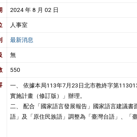
期
2024 年 8 月 02 日
位
人事室
別
最新消息
級
無
數
550
容
一、 依據本局113年7月23日北市教終字第1130
實施計畫（修訂版）」辦理。
二、 配合「國家語言發展報告」國家語言建議書
語」及「原住民族語」調整為「臺灣台語」、「