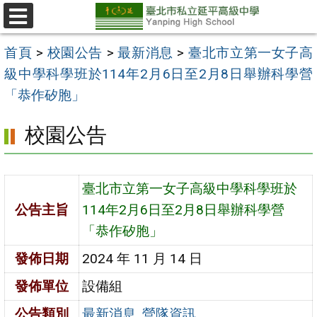
跳
至
選
單
主
首頁
>
校園公告
>
最新消息
>
臺北市立第一女子高
要
級中學科學班於114年2月6日至2月8日舉辦科學營
內
「恭作矽胞」
容
校園公告
區
臺北市立第一女子高級中學科學班於
公告主旨
114年2月6日至2月8日舉辦科學營
「恭作矽胞」
發佈日期
2024 年 11 月 14 日
發佈單位
設備組
公告類別
最新消息
,
營隊資訊