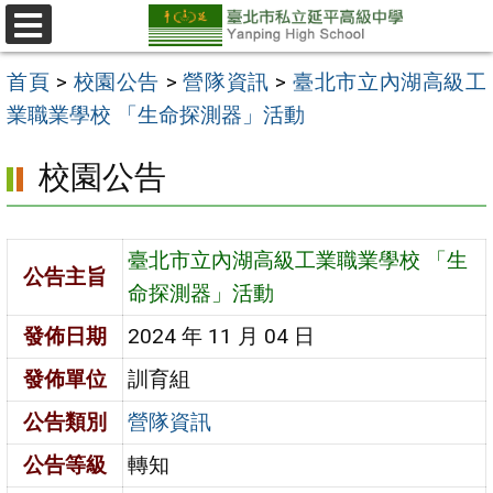
跳
至
選
單
主
首頁
>
校園公告
>
營隊資訊
>
臺北市立內湖高級工
要
業職業學校 「生命探測器」活動
內
校園公告
容
區
臺北市立內湖高級工業職業學校 「生
公告主旨
命探測器」活動
發佈日期
2024 年 11 月 04 日
發佈單位
訓育組
公告類別
營隊資訊
公告等級
轉知