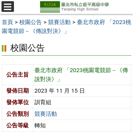
跳
至
選
單
主
首頁
>
校園公告
>
競賽活動
>
臺北市政府 「2023桃
要
園電競節－《傳說對決》」
內
校園公告
容
區
臺北市政府 「2023桃園電競節－《傳
公告主旨
說對決》」
發佈日期
2023 年 11 月 15 日
發佈單位
訓育組
公告類別
競賽活動
公告等級
轉知