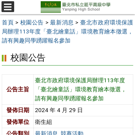
跳
至
選
單
主
首頁
>
校園公告
>
最新消息
>
臺北市政府環境保護
要
局辦理113年度「臺北繪童話」環境教育繪本徵選，
內
請有興趣同學踴躍報名參加
容
校園公告
區
臺北市政府環境保護局辦理113年度
公告主旨
「臺北繪童話」環境教育繪本徵選，
請有興趣同學踴躍報名參加
發佈日期
2024 年 4 月 29 日
發佈單位
衛生組
公告類別
最新消息
,
競賽活動