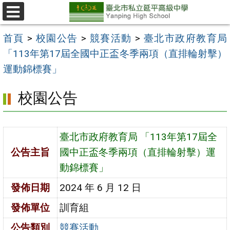
跳
至
選
單
主
首頁
>
校園公告
>
競賽活動
>
臺北市政府教育局
要
「113年第17屆全國中正盃冬季兩項（直排輪射擊）
內
運動錦標賽」
容
校園公告
區
臺北市政府教育局 「113年第17屆全
公告主旨
國中正盃冬季兩項（直排輪射擊）運
動錦標賽」
發佈日期
2024 年 6 月 12 日
發佈單位
訓育組
公告類別
競賽活動