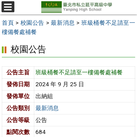
跳
至
選
單
主
首頁
>
校園公告
>
最新消息
>
班級桶餐不足請至一
要
樓備餐處補餐
內
校園公告
容
區
公告主旨
班級桶餐不足請至一樓備餐處補餐
發佈日期
2024 年 9 月 25 日
發佈單位
出納組
公告類別
最新消息
公告等級
公告
點閱次數
684